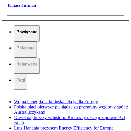
Tomasz Furman
Powiązane
Polecane
Najnowsze
Tagi
Wojna i energia. Ukraińska lekcja dla Europy
Polska płaci pierwsze pieniądze za przegrany węglowy spór z
Australijczykami
Diesel najdroższy w historii. Kierowcy płacą już prawie 9 zł
za litr
Luiz Hanania prezesem Energy Efficiency for Europe