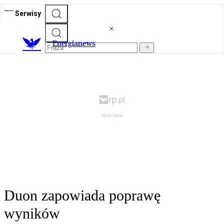
Serwisy
E
nergianews
Duon zapowiada poprawę
wyników