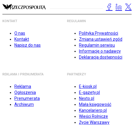
KONTAKT
REGULAMIN
O nas
Polityka Prywatności
Kontakt
Zmiana ustawień zgód
Napisz do nas
Regulamin serwisu
Informacje o nadawcy
Deklaracja dostępności
REKLAMA I PRENUMERATA
PARTNERZY
Reklama
E-kiosk.pl
Ogłoszenia
E-gazety.pl
Prenumerata
Nexto.pl
Archiwum
Mała księgowość
Kancelarierp.pl
Wieści Rolnicze
Życie Warszawy