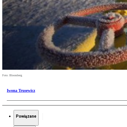
Foto: Bloomberg
Iwona Trusewicz
Powiązane