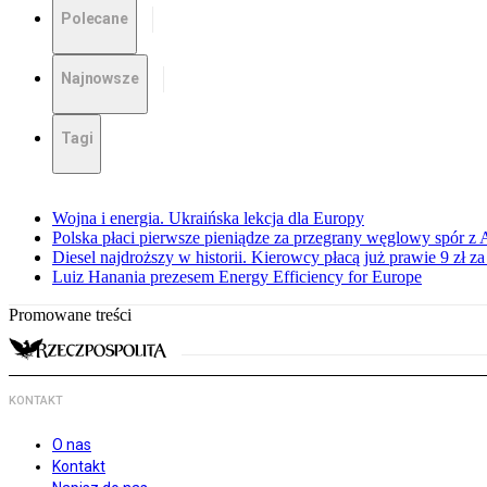
Polecane
Najnowsze
Tagi
Wojna i energia. Ukraińska lekcja dla Europy
Polska płaci pierwsze pieniądze za przegrany węglowy spór z 
Diesel najdroższy w historii. Kierowcy płacą już prawie 9 zł za 
Luiz Hanania prezesem Energy Efficiency for Europe
Promowane treści
KONTAKT
O nas
Kontakt