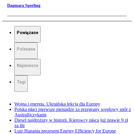
Dagmara Sperling
Powiązane
Polecane
Najnowsze
Tagi
Wojna i energia. Ukraińska lekcja dla Europy
Polska płaci pierwsze pieniądze za przegrany węglowy spór z
Australijczykami
Diesel najdroższy w historii. Kierowcy płacą już prawie 9 zł
za litr
Luiz Hanania prezesem Energy Efficiency for Europe