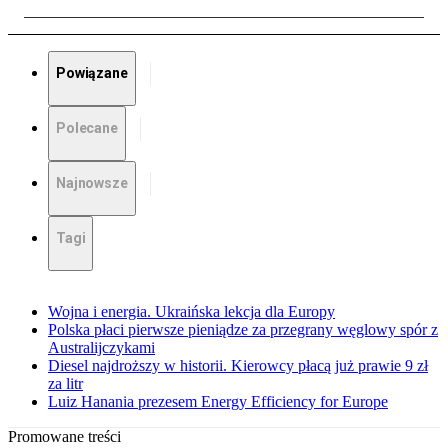
Powiązane
Polecane
Najnowsze
Tagi
Wojna i energia. Ukraińska lekcja dla Europy
Polska płaci pierwsze pieniądze za przegrany węglowy spór z
Australijczykami
Diesel najdroższy w historii. Kierowcy płacą już prawie 9 zł
za litr
Luiz Hanania prezesem Energy Efficiency for Europe
Promowane treści