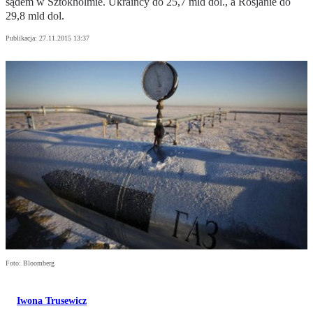
sądem w Sztokholmie. Ukraińcy do 25,7 mld dol., a Rosjanie do
29,8 mld dol.
Publikacja:
27.11.2015 13:37
Foto: Bloomberg
Iwona Trusewicz