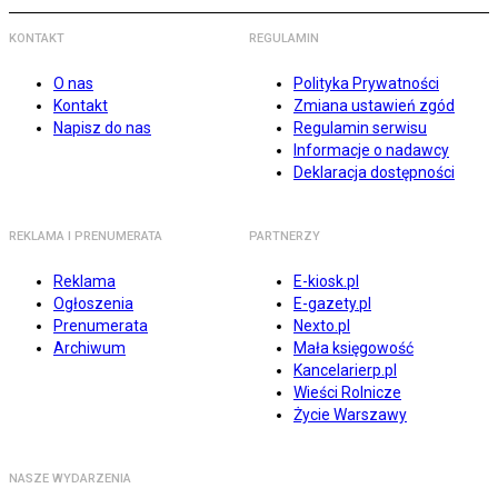
KONTAKT
REGULAMIN
O nas
Polityka Prywatności
Kontakt
Zmiana ustawień zgód
Napisz do nas
Regulamin serwisu
Informacje o nadawcy
Deklaracja dostępności
REKLAMA I PRENUMERATA
PARTNERZY
Reklama
E-kiosk.pl
Ogłoszenia
E-gazety.pl
Prenumerata
Nexto.pl
Archiwum
Mała księgowość
Kancelarierp.pl
Wieści Rolnicze
Życie Warszawy
NASZE WYDARZENIA