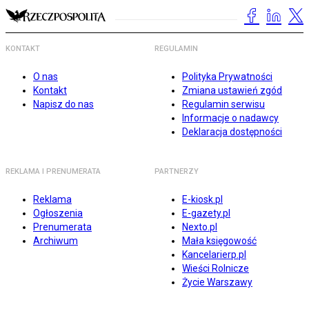
KONTAKT
REGULAMIN
O nas
Polityka Prywatności
Kontakt
Zmiana ustawień zgód
Napisz do nas
Regulamin serwisu
Informacje o nadawcy
Deklaracja dostępności
REKLAMA I PRENUMERATA
PARTNERZY
Reklama
E-kiosk.pl
Ogłoszenia
E-gazety.pl
Prenumerata
Nexto.pl
Archiwum
Mała księgowość
Kancelarierp.pl
Wieści Rolnicze
Życie Warszawy