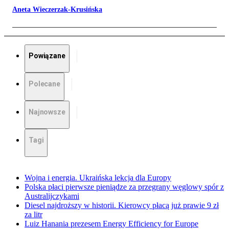
Aneta Wieczerzak-Krusińska
Powiązane
Polecane
Najnowsze
Tagi
Wojna i energia. Ukraińska lekcja dla Europy
Polska płaci pierwsze pieniądze za przegrany węglowy spór z
Australijczykami
Diesel najdroższy w historii. Kierowcy płacą już prawie 9 zł
za litr
Luiz Hanania prezesem Energy Efficiency for Europe