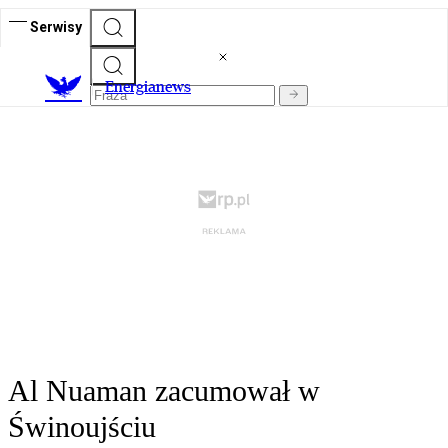
Serwisy
E
nergianews
Al Nuaman zacumował w
Świnoujściu