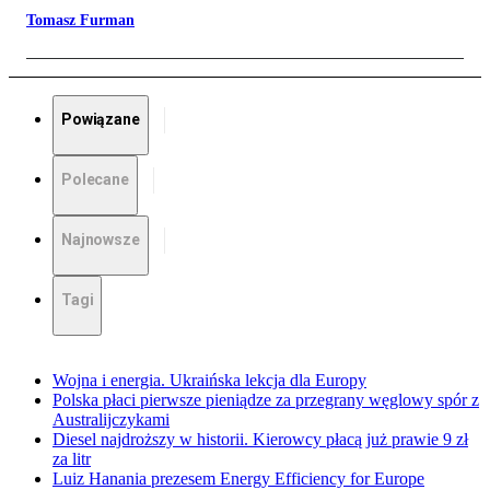
Tomasz Furman
Powiązane
Polecane
Najnowsze
Tagi
Wojna i energia. Ukraińska lekcja dla Europy
Polska płaci pierwsze pieniądze za przegrany węglowy spór z
Australijczykami
Diesel najdroższy w historii. Kierowcy płacą już prawie 9 zł
za litr
Luiz Hanania prezesem Energy Efficiency for Europe