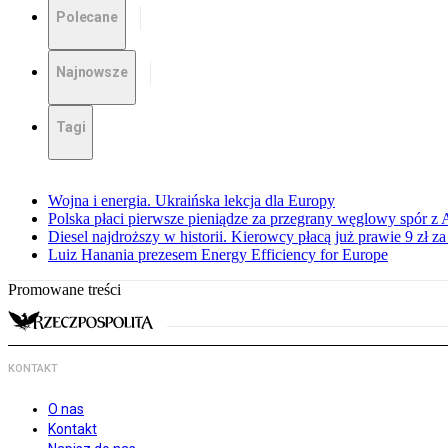
Polecane
Najnowsze
Tagi
Wojna i energia. Ukraińska lekcja dla Europy
Polska płaci pierwsze pieniądze za przegrany węglowy spór z 
Diesel najdroższy w historii. Kierowcy płacą już prawie 9 zł za 
Luiz Hanania prezesem Energy Efficiency for Europe
Promowane treści
KONTAKT
O nas
Kontakt