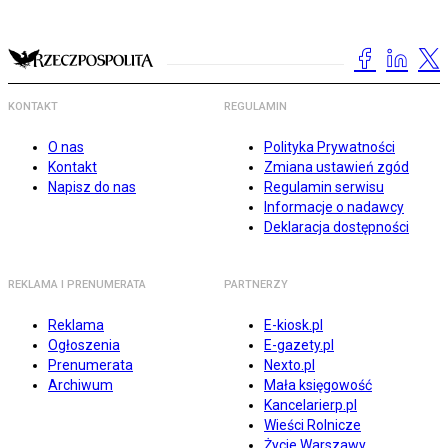
KONTAKT
REGULAMIN
O nas
Polityka Prywatności
Kontakt
Zmiana ustawień zgód
Napisz do nas
Regulamin serwisu
Informacje o nadawcy
Deklaracja dostępności
REKLAMA I PRENUMERATA
PARTNERZY
Reklama
E-kiosk.pl
Ogłoszenia
E-gazety.pl
Prenumerata
Nexto.pl
Archiwum
Mała księgowość
Kancelarierp.pl
Wieści Rolnicze
Życie Warszawy