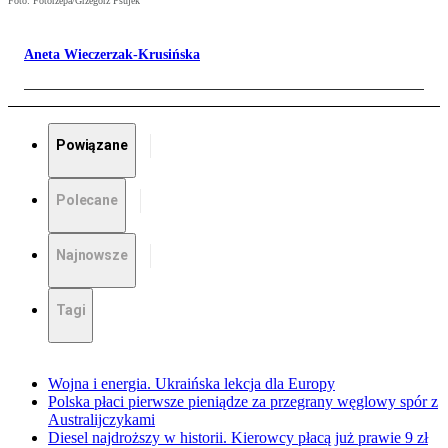
Foto: Fotorzepa/Grzegorz Psujek
Aneta Wieczerzak-Krusińska
Powiązane
Polecane
Najnowsze
Tagi
Wojna i energia. Ukraińska lekcja dla Europy
Polska płaci pierwsze pieniądze za przegrany węglowy spór z
Australijczykami
Diesel najdroższy w historii. Kierowcy płacą już prawie 9 zł