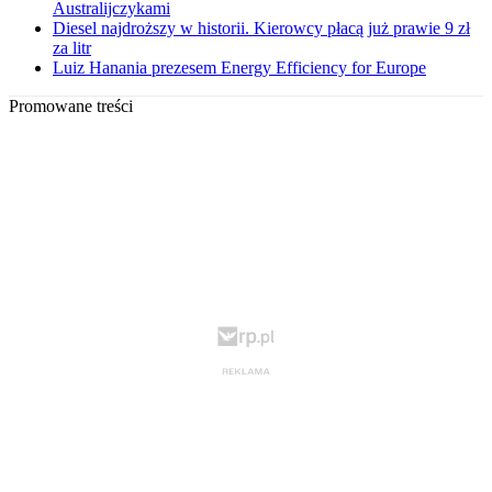
Australijczykami
Diesel najdroższy w historii. Kierowcy płacą już prawie 9 zł
za litr
Luiz Hanania prezesem Energy Efficiency for Europe
Promowane treści