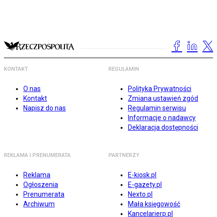
KONTAKT
REGULAMIN
O nas
Polityka Prywatności
Kontakt
Zmiana ustawień zgód
Napisz do nas
Regulamin serwisu
Informacje o nadawcy
Deklaracja dostępności
REKLAMA I PRENUMERATA
PARTNERZY
Reklama
E-kiosk.pl
Ogłoszenia
E-gazety.pl
Prenumerata
Nexto.pl
Archiwum
Mała księgowość
Kancelarierp.pl