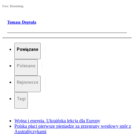
Foto: Bloomberg
Tomasz Deptuła
Powiązane
Polecane
Najnowsze
Tagi
Wojna i energia. Ukraińska lekcja dla Europy
Polska płaci pierwsze pieniądze za przegrany węglowy spór z
Australijczykami