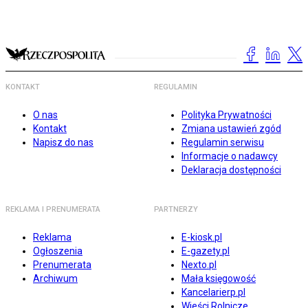
KONTAKT
REGULAMIN
O nas
Polityka Prywatności
Kontakt
Zmiana ustawień zgód
Napisz do nas
Regulamin serwisu
Informacje o nadawcy
Deklaracja dostępności
REKLAMA I PRENUMERATA
PARTNERZY
Reklama
E-kiosk.pl
Ogłoszenia
E-gazety.pl
Prenumerata
Nexto.pl
Archiwum
Mała księgowość
Kancelarierp.pl
Wieści Rolnicze