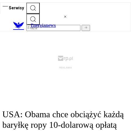
Serwisy
E
nergianews
USA: Obama chce obciążyć każdą
baryłkę ropy 10-dolarową opłatą