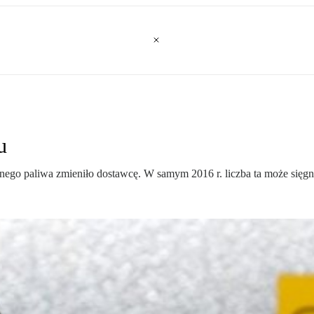
u
ego paliwa zmieniło dostawcę. W samym 2016 r. liczba ta może sięgną