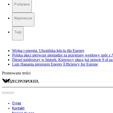
Polecane
Najnowsze
Tagi
Wojna i energia. Ukraińska lekcja dla Europy
Polska płaci pierwsze pieniądze za przegrany węglowy spór z 
Diesel najdroższy w historii. Kierowcy płacą już prawie 9 zł za 
Luiz Hanania prezesem Energy Efficiency for Europe
Promowane treści
KONTAKT
O nas
Kontakt