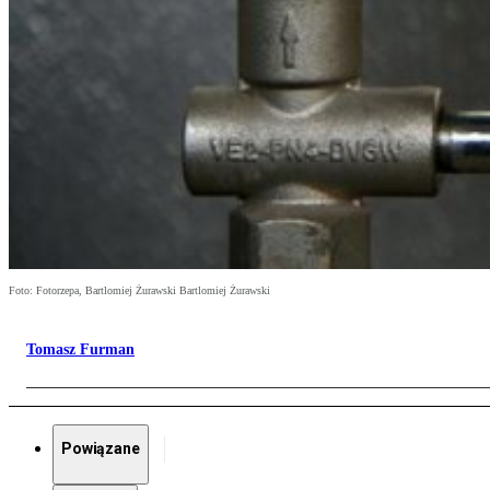
Foto: Fotorzepa, Bartlomiej Żurawski Bartlomiej Żurawski
Tomasz Furman
Powiązane