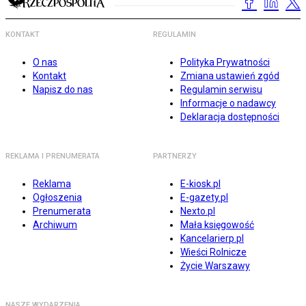
KONTAKT
REGULAMIN
O nas
Polityka Prywatności
Kontakt
Zmiana ustawień zgód
Napisz do nas
Regulamin serwisu
Informacje o nadawcy
Deklaracja dostępności
REKLAMA I PRENUMERATA
PARTNERZY
Reklama
E-kiosk.pl
Ogłoszenia
E-gazety.pl
Prenumerata
Nexto.pl
Archiwum
Mała księgowość
Kancelarierp.pl
Wieści Rolnicze
Życie Warszawy
NASZE WYDARZENIA