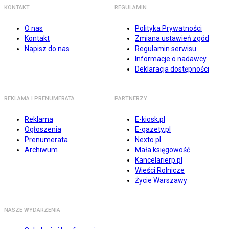
KONTAKT
REGULAMIN
O nas
Polityka Prywatności
Kontakt
Zmiana ustawień zgód
Napisz do nas
Regulamin serwisu
Informacje o nadawcy
Deklaracja dostępności
REKLAMA I PRENUMERATA
PARTNERZY
Reklama
E-kiosk.pl
Ogłoszenia
E-gazety.pl
Prenumerata
Nexto.pl
Archiwum
Mała księgowość
Kancelarierp.pl
Wieści Rolnicze
Życie Warszawy
NASZE WYDARZENIA