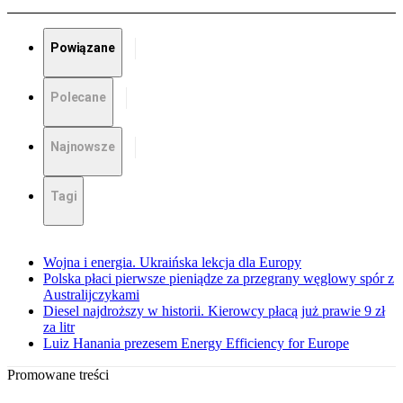
Powiązane
Polecane
Najnowsze
Tagi
Wojna i energia. Ukraińska lekcja dla Europy
Polska płaci pierwsze pieniądze za przegrany węglowy spór z
Australijczykami
Diesel najdroższy w historii. Kierowcy płacą już prawie 9 zł
za litr
Luiz Hanania prezesem Energy Efficiency for Europe
Promowane treści