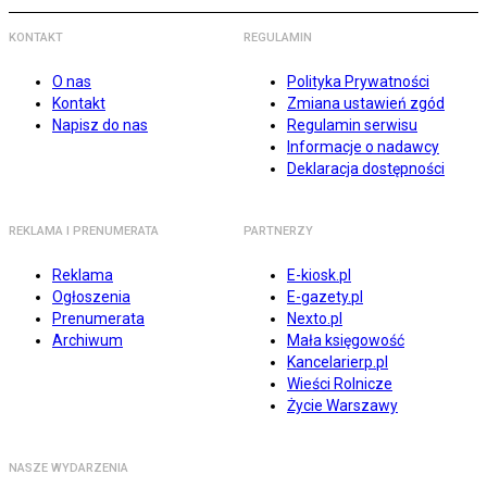
KONTAKT
REGULAMIN
O nas
Polityka Prywatności
Kontakt
Zmiana ustawień zgód
Napisz do nas
Regulamin serwisu
Informacje o nadawcy
Deklaracja dostępności
REKLAMA I PRENUMERATA
PARTNERZY
Reklama
E-kiosk.pl
Ogłoszenia
E-gazety.pl
Prenumerata
Nexto.pl
Archiwum
Mała księgowość
Kancelarierp.pl
Wieści Rolnicze
Życie Warszawy
NASZE WYDARZENIA