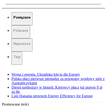
Powiązane
Polecane
Najnowsze
Tagi
Wojna i energia. Ukraińska lekcja dla Europy
Polska płaci pierwsze pieniądze za przegrany węglowy spór z
Australijczykami
Diesel najdroższy w historii. Kierowcy płacą już prawie 9 zł
za litr
Luiz Hanania prezesem Energy Efficiency for Europe
Promowane treści