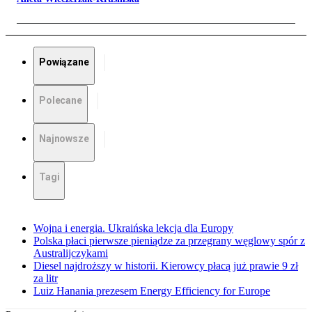
Powiązane
Polecane
Najnowsze
Tagi
Wojna i energia. Ukraińska lekcja dla Europy
Polska płaci pierwsze pieniądze za przegrany węglowy spór z
Australijczykami
Diesel najdroższy w historii. Kierowcy płacą już prawie 9 zł
za litr
Luiz Hanania prezesem Energy Efficiency for Europe