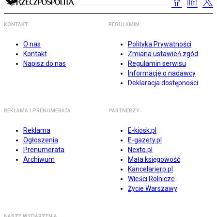
KONTAKT
REGULAMIN
O nas
Polityka Prywatności
Kontakt
Zmiana ustawień zgód
Napisz do nas
Regulamin serwisu
Informacje o nadawcy
Deklaracja dostępności
REKLAMA I PRENUMERATA
PARTNERZY
Reklama
E-kiosk.pl
Ogłoszenia
E-gazety.pl
Prenumerata
Nexto.pl
Archiwum
Mała księgowość
Kancelarierp.pl
Wieści Rolnicze
Życie Warszawy
NASZE WYDARZENIA