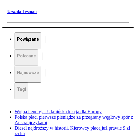
Urszula Lesman
Powiązane
Polecane
Najnowsze
Tagi
Wojna i energia. Ukraińska lekcja dla Europy
Polska płaci pierwsze pieniądze za przegrany węglowy spór z
Australijczykami
Diesel najdroższy w historii. Kierowcy płacą już prawie 9 zł
za litr