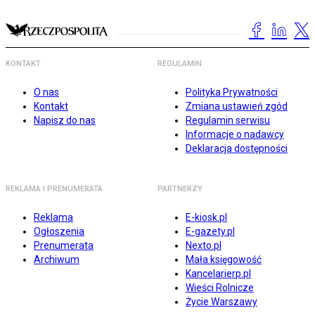
KONTAKT
REGULAMIN
O nas
Polityka Prywatności
Kontakt
Zmiana ustawień zgód
Napisz do nas
Regulamin serwisu
Informacje o nadawcy
Deklaracja dostępności
REKLAMA I PRENUMERATA
PARTNERZY
Reklama
E-kiosk.pl
Ogłoszenia
E-gazety.pl
Prenumerata
Nexto.pl
Archiwum
Mała księgowość
Kancelarierp.pl
Wieści Rolnicze
Życie Warszawy