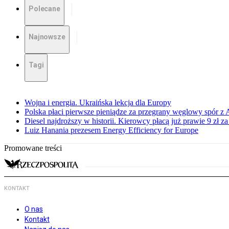
Polecane
Najnowsze
Tagi
Wojna i energia. Ukraińska lekcja dla Europy
Polska płaci pierwsze pieniądze za przegrany węglowy spór z 
Diesel najdroższy w historii. Kierowcy płacą już prawie 9 zł za 
Luiz Hanania prezesem Energy Efficiency for Europe
Promowane treści
KONTAKT
O nas
Kontakt