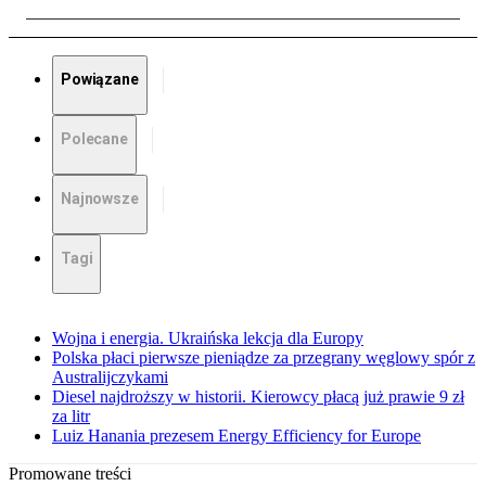
Powiązane
Polecane
Najnowsze
Tagi
Wojna i energia. Ukraińska lekcja dla Europy
Polska płaci pierwsze pieniądze za przegrany węglowy spór z
Australijczykami
Diesel najdroższy w historii. Kierowcy płacą już prawie 9 zł
za litr
Luiz Hanania prezesem Energy Efficiency for Europe
Promowane treści