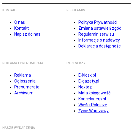
KONTAKT
REGULAMIN
O nas
Polityka Prywatności
Kontakt
Zmiana ustawień zgód
Napisz do nas
Regulamin serwisu
Informacje o nadawcy
Deklaracja dostępności
REKLAMA I PRENUMERATA
PARTNERZY
Reklama
E-kiosk.pl
Ogłoszenia
E-gazety.pl
Prenumerata
Nexto.pl
Archiwum
Mała księgowość
Kancelarierp.pl
Wieści Rolnicze
Życie Warszawy
NASZE WYDARZENIA