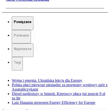
Powiązane
Polecane
Najnowsze
Tagi
Wojna i energia. Ukraińska lekcja dla Europy
Polska płaci pierwsze pieniądze za przegrany węglowy spór z
Australijczykami
Diesel najdroższy w historii. Kierowcy płacą już prawie 9 zł
za litr
Luiz Hanania prezesem Energy Efficiency for Europe