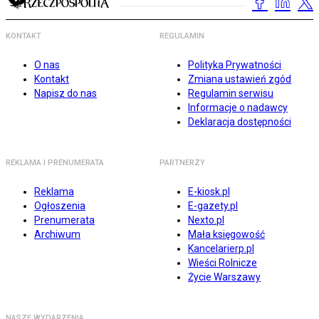
KONTAKT
REGULAMIN
O nas
Polityka Prywatności
Kontakt
Zmiana ustawień zgód
Napisz do nas
Regulamin serwisu
Informacje o nadawcy
Deklaracja dostępności
REKLAMA I PRENUMERATA
PARTNERZY
Reklama
E-kiosk.pl
Ogłoszenia
E-gazety.pl
Prenumerata
Nexto.pl
Archiwum
Mała księgowość
Kancelarierp.pl
Wieści Rolnicze
Życie Warszawy
NASZE WYDARZENIA