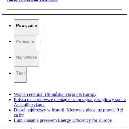
Powiązane
Polecane
Najnowsze
Tagi
Wojna i energia. Ukraińska lekcja dla Europy
Polska płaci pierwsze pieniądze za przegrany węglowy spór z
Australijczykami
Diesel najdroższy w historii. Kierowcy płacą już prawie 9 zł
za litr
Luiz Hanania prezesem Energy Efficiency for Europe