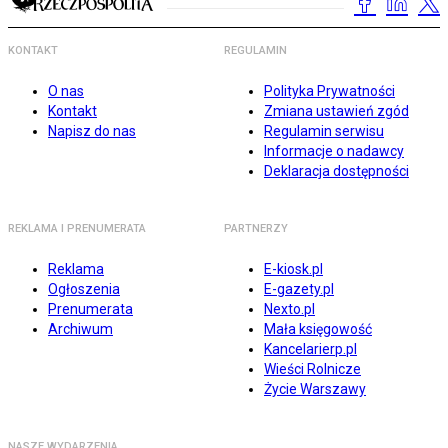
KONTAKT
REGULAMIN
O nas
Polityka Prywatności
Kontakt
Zmiana ustawień zgód
Napisz do nas
Regulamin serwisu
Informacje o nadawcy
Deklaracja dostępności
REKLAMA I PRENUMERATA
PARTNERZY
Reklama
E-kiosk.pl
Ogłoszenia
E-gazety.pl
Prenumerata
Nexto.pl
Archiwum
Mała księgowość
Kancelarierp.pl
Wieści Rolnicze
Życie Warszawy
NASZE WYDARZENIA