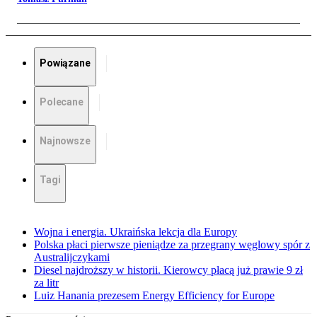
Powiązane
Polecane
Najnowsze
Tagi
Wojna i energia. Ukraińska lekcja dla Europy
Polska płaci pierwsze pieniądze za przegrany węglowy spór z
Australijczykami
Diesel najdroższy w historii. Kierowcy płacą już prawie 9 zł
za litr
Luiz Hanania prezesem Energy Efficiency for Europe