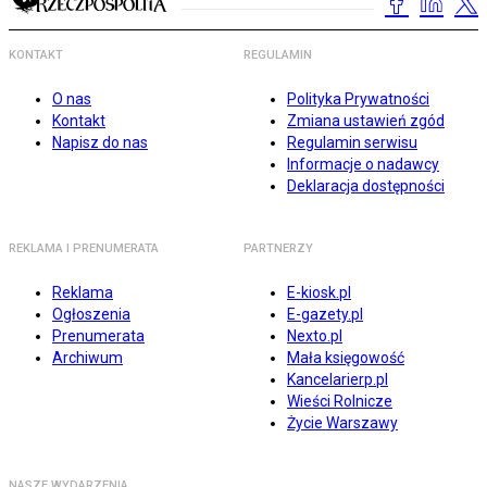
KONTAKT
REGULAMIN
O nas
Polityka Prywatności
Kontakt
Zmiana ustawień zgód
Napisz do nas
Regulamin serwisu
Informacje o nadawcy
Deklaracja dostępności
REKLAMA I PRENUMERATA
PARTNERZY
Reklama
E-kiosk.pl
Ogłoszenia
E-gazety.pl
Prenumerata
Nexto.pl
Archiwum
Mała księgowość
Kancelarierp.pl
Wieści Rolnicze
Życie Warszawy
NASZE WYDARZENIA