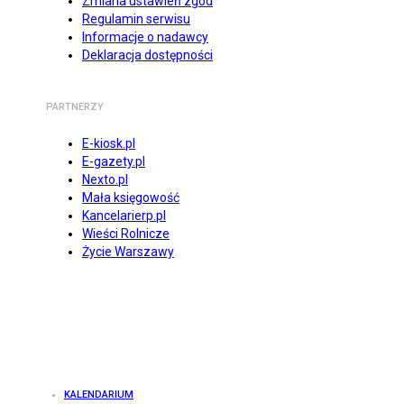
Zmiana ustawień zgód
Regulamin serwisu
Informacje o nadawcy
Deklaracja dostępności
PARTNERZY
E-kiosk.pl
E-gazety.pl
Nexto.pl
Mała księgowość
Kancelarierp.pl
Wieści Rolnicze
Życie Warszawy
KALENDARIUM