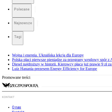
Polecane
Najnowsze
Tagi
Wojna i energia. Ukraińska lekcja dla Europy
Polska płaci pierwsze pieniądze za przegrany węglowy spór z 
Diesel najdroższy w historii. Kierowcy płacą już prawie 9 zł za 
Luiz Hanania prezesem Energy Efficiency for Europe
Promowane treści
KONTAKT
O nas