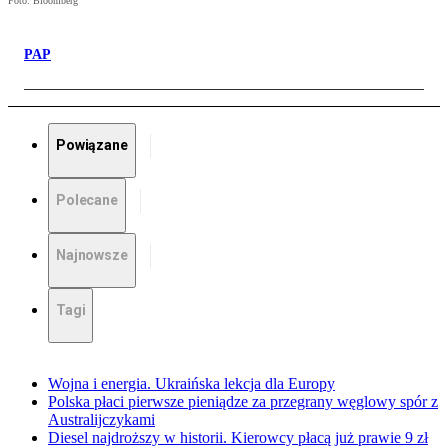
Foto: Bloomberg
PAP
Powiązane
Polecane
Najnowsze
Tagi
Wojna i energia. Ukraińska lekcja dla Europy
Polska płaci pierwsze pieniądze za przegrany węglowy spór z
Australijczykami
Diesel najdroższy w historii. Kierowcy płacą już prawie 9 zł