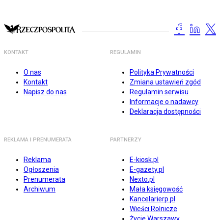
KONTAKT
REGULAMIN
O nas
Polityka Prywatności
Kontakt
Zmiana ustawień zgód
Napisz do nas
Regulamin serwisu
Informacje o nadawcy
Deklaracja dostępności
REKLAMA I PRENUMERATA
PARTNERZY
Reklama
E-kiosk.pl
Ogłoszenia
E-gazety.pl
Prenumerata
Nexto.pl
Archiwum
Mała księgowość
Kancelarierp.pl
Wieści Rolnicze
Życie Warszawy