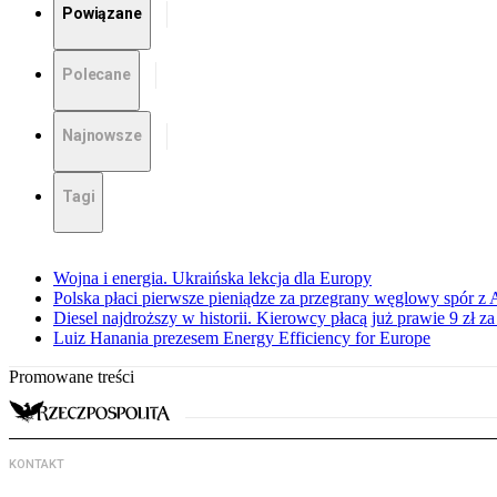
Powiązane
Polecane
Najnowsze
Tagi
Wojna i energia. Ukraińska lekcja dla Europy
Polska płaci pierwsze pieniądze za przegrany węglowy spór z 
Diesel najdroższy w historii. Kierowcy płacą już prawie 9 zł za 
Luiz Hanania prezesem Energy Efficiency for Europe
Promowane treści
KONTAKT