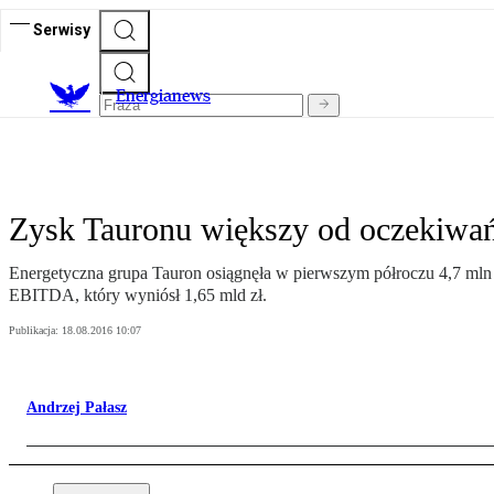
Serwisy
E
nergianews
Zysk Tauronu większy od oczekiwa
Energetyczna grupa Tauron osiągnęła w pierwszym półroczu 4,7 mln zł
EBITDA, który wyniósł 1,65 mld zł.
Publikacja:
18.08.2016 10:07
Andrzej Pałasz