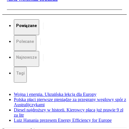
Powiązane
Polecane
Najnowsze
Tagi
Wojna i energia. Ukraińska lekcja dla Europy
Polska płaci pierwsze pieniądze za przegrany węglowy spór z
Australijczykami
Diesel najdroższy w historii. Kierowcy płacą już prawie 9 zł
za litr
Luiz Hanania prezesem Energy Efficiency for Europe