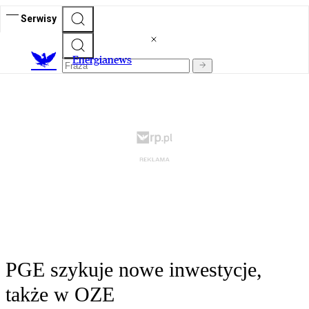
Serwisy
E
nergianews
PGE szykuje nowe inwestycje,
także w OZE