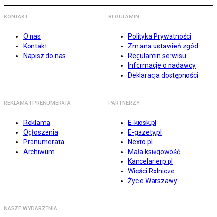
KONTAKT
REGULAMIN
O nas
Polityka Prywatności
Kontakt
Zmiana ustawień zgód
Napisz do nas
Regulamin serwisu
Informacje o nadawcy
Deklaracja dostępności
REKLAMA I PRENUMERATA
PARTNERZY
Reklama
E-kiosk.pl
Ogłoszenia
E-gazety.pl
Prenumerata
Nexto.pl
Archiwum
Mała księgowość
Kancelarierp.pl
Wieści Rolnicze
Życie Warszawy
NASZE WYDARZENIA