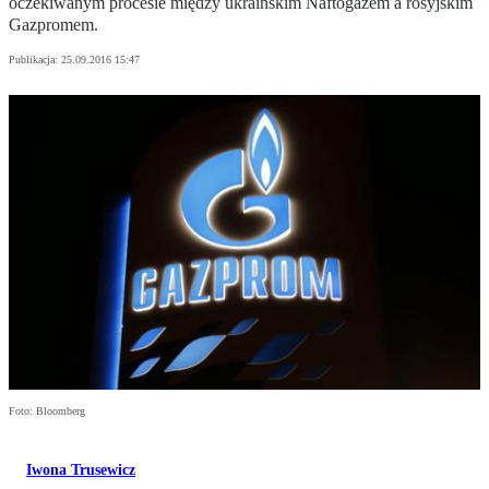
oczekiwanym procesie między ukraińskim Naftogazem a rosyjskim
Gazpromem.
Publikacja:
25.09.2016 15:47
Foto: Bloomberg
Iwona Trusewicz