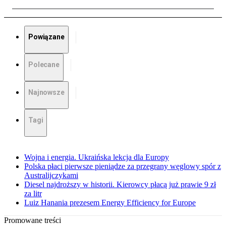
Powiązane
Polecane
Najnowsze
Tagi
Wojna i energia. Ukraińska lekcja dla Europy
Polska płaci pierwsze pieniądze za przegrany węglowy spór z
Australijczykami
Diesel najdroższy w historii. Kierowcy płacą już prawie 9 zł
za litr
Luiz Hanania prezesem Energy Efficiency for Europe
Promowane treści