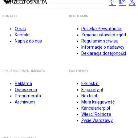
KONTAKT
REGULAMIN
O nas
Polityka Prywatności
Kontakt
Zmiana ustawień zgód
Napisz do nas
Regulamin serwisu
Informacje o nadawcy
Deklaracja dostępności
REKLAMA I PRENUMERATA
PARTNERZY
Reklama
E-kiosk.pl
Ogłoszenia
E-gazety.pl
Prenumerata
Nexto.pl
Archiwum
Mała księgowość
Kancelarierp.pl
Wieści Rolnicze
Życie Warszawy