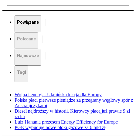
Powiązane
Polecane
Najnowsze
Tagi
Wojna i energia. Ukraińska lekcja dla Europy
Polska płaci pierwsze pieniądze za przegrany węglowy spór z
Australijczykami
Diesel najdroższy w historii. Kierowcy płacą już prawie 9 zł
za litr
Luiz Hanania prezesem Energy Efficiency for Europe
PGE wybuduje nowe bloki gazowe za 6 mld zł