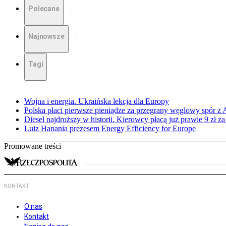
Polecane
Najnowsze
Tagi
Wojna i energia. Ukraińska lekcja dla Europy
Polska płaci pierwsze pieniądze za przegrany węglowy spór z 
Diesel najdroższy w historii. Kierowcy płacą już prawie 9 zł za 
Luiz Hanania prezesem Energy Efficiency for Europe
Promowane treści
KONTAKT
O nas
Kontakt