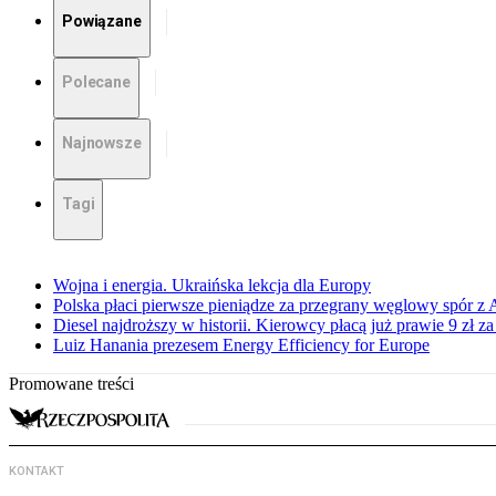
Powiązane
Polecane
Najnowsze
Tagi
Wojna i energia. Ukraińska lekcja dla Europy
Polska płaci pierwsze pieniądze za przegrany węglowy spór z 
Diesel najdroższy w historii. Kierowcy płacą już prawie 9 zł za 
Luiz Hanania prezesem Energy Efficiency for Europe
Promowane treści
KONTAKT