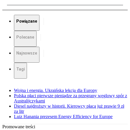
Powiązane
Polecane
Najnowsze
Tagi
Wojna i energia. Ukraińska lekcja dla Europy
Polska płaci pierwsze pieniądze za przegrany węglowy spór z
Australijczykami
Diesel najdroższy w historii. Kierowcy płacą już prawie 9 zł
za litr
Luiz Hanania prezesem Energy Efficiency for Europe
Promowane treści