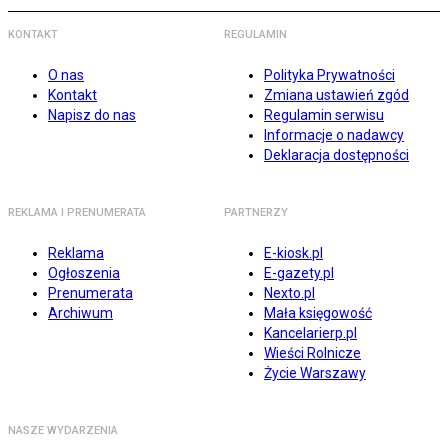
KONTAKT
REGULAMIN
O nas
Polityka Prywatności
Kontakt
Zmiana ustawień zgód
Napisz do nas
Regulamin serwisu
Informacje o nadawcy
Deklaracja dostępności
REKLAMA I PRENUMERATA
PARTNERZY
Reklama
E-kiosk.pl
Ogłoszenia
E-gazety.pl
Prenumerata
Nexto.pl
Archiwum
Mała księgowość
Kancelarierp.pl
Wieści Rolnicze
Życie Warszawy
NASZE WYDARZENIA