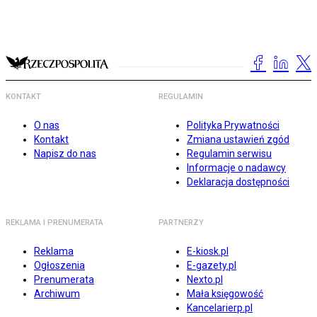
KONTAKT
REGULAMIN
O nas
Polityka Prywatności
Kontakt
Zmiana ustawień zgód
Napisz do nas
Regulamin serwisu
Informacje o nadawcy
Deklaracja dostępności
REKLAMA I PRENUMERATA
PARTNERZY
Reklama
E-kiosk.pl
Ogłoszenia
E-gazety.pl
Prenumerata
Nexto.pl
Archiwum
Mała księgowość
Kancelarierp.pl