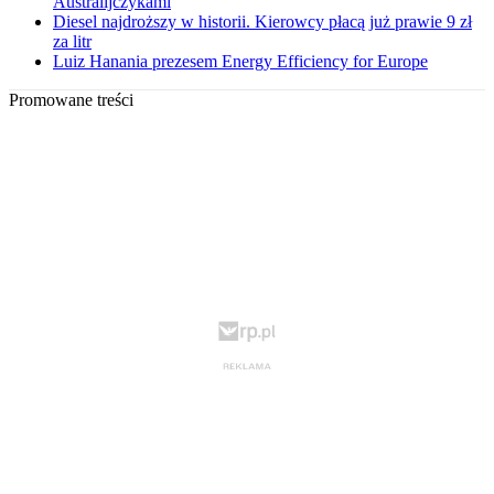
Australijczykami
Diesel najdroższy w historii. Kierowcy płacą już prawie 9 zł
za litr
Luiz Hanania prezesem Energy Efficiency for Europe
Promowane treści