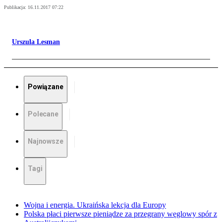
Publikacja:
16.11.2017 07:22
Urszula Lesman
Powiązane
Polecane
Najnowsze
Tagi
Wojna i energia. Ukraińska lekcja dla Europy
Polska płaci pierwsze pieniądze za przegrany węglowy spór z