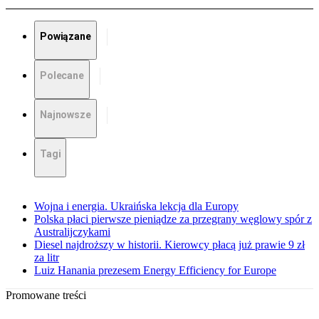
Powiązane
Polecane
Najnowsze
Tagi
Wojna i energia. Ukraińska lekcja dla Europy
Polska płaci pierwsze pieniądze za przegrany węglowy spór z
Australijczykami
Diesel najdroższy w historii. Kierowcy płacą już prawie 9 zł
za litr
Luiz Hanania prezesem Energy Efficiency for Europe
Promowane treści