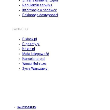
Zmiana ustawień zgód
Regulamin serwisu
Informacje o nadawcy
Deklaracja dostępności
PARTNERZY
E-kiosk.pl
E-gazety.pl
Nexto.pl
Mała księgowość
Kancelarierp.pl
Wieści Rolnicze
Życie Warszawy
KALENDARIUM