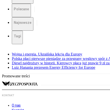
Polecane
Najnowsze
Tagi
Wojna i energia. Ukraińska lekcja dla Europy
Polska płaci pierwsze pieniądze za przegrany węglowy spór z 
Diesel najdroższy w historii. Kierowcy płacą już prawie 9 zł za 
Luiz Hanania prezesem Energy Efficiency for Europe
Promowane treści
KONTAKT
O nas