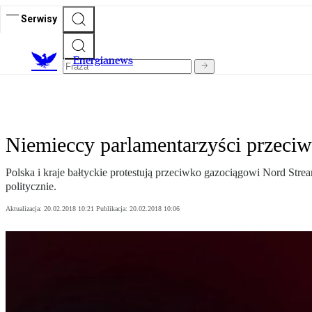
Serwisy
E
nergianews
Niemieccy parlamentarzyści przeci
Polska i kraje bałtyckie protestują przeciwko gazociągowi Nord Strea
politycznie.
Aktualizacja:
20.02.2018 10:21
Publikacja:
20.02.2018 10:06