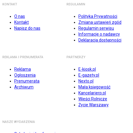
KONTAKT
REGULAMIN
O nas
Polityka Prywatności
Kontakt
Zmiana ustawień zgód
Napisz do nas
Regulamin serwisu
Informacje o nadawcy
Deklaracja dostępności
REKLAMA I PRENUMERATA
PARTNERZY
Reklama
E-kiosk.pl
Ogłoszenia
E-gazety.pl
Prenumerata
Nexto.pl
Archiwum
Mała księgowość
Kancelarierp.pl
Wieści Rolnicze
Życie Warszawy
NASZE WYDARZENIA