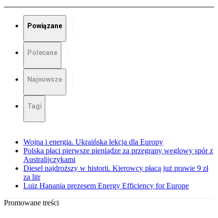
Powiązane
Polecane
Najnowsze
Tagi
Wojna i energia. Ukraińska lekcja dla Europy
Polska płaci pierwsze pieniądze za przegrany węglowy spór z
Australijczykami
Diesel najdroższy w historii. Kierowcy płacą już prawie 9 zł
za litr
Luiz Hanania prezesem Energy Efficiency for Europe
Promowane treści