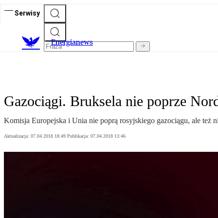
Serwisy
E
nergianews
Gazociągi. Bruksela nie poprze Nor
Komisja Europejska i Unia nie poprą rosyjskiego gazociągu, ale też
Aktualizacja:
07.04.2018 18:49
Publikacja:
07.04.2018 13:46