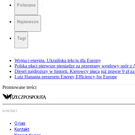
Polecane
Najnowsze
Tagi
Wojna i energia. Ukraińska lekcja dla Europy
Polska płaci pierwsze pieniądze za przegrany węglowy spór z 
Diesel najdroższy w historii. Kierowcy płacą już prawie 9 zł za 
Luiz Hanania prezesem Energy Efficiency for Europe
Promowane treści
KONTAKT
O nas
Kontakt