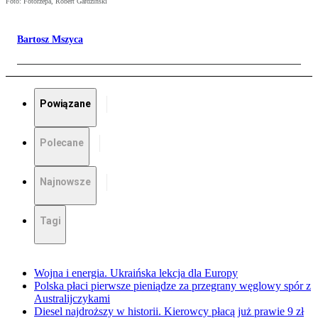
Foto: Fotorzepa, Robert Gardziński
Bartosz Mszyca
Powiązane
Polecane
Najnowsze
Tagi
Wojna i energia. Ukraińska lekcja dla Europy
Polska płaci pierwsze pieniądze za przegrany węglowy spór z
Australijczykami
Diesel najdroższy w historii. Kierowcy płacą już prawie 9 zł