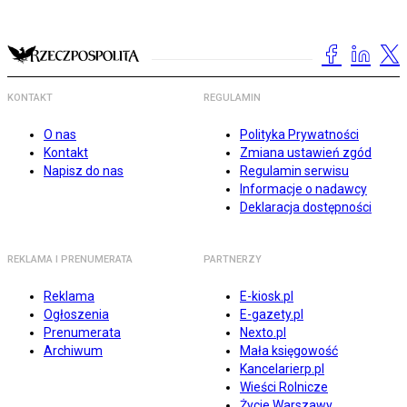
KONTAKT
REGULAMIN
O nas
Polityka Prywatności
Kontakt
Zmiana ustawień zgód
Napisz do nas
Regulamin serwisu
Informacje o nadawcy
Deklaracja dostępności
REKLAMA I PRENUMERATA
PARTNERZY
Reklama
E-kiosk.pl
Ogłoszenia
E-gazety.pl
Prenumerata
Nexto.pl
Archiwum
Mała księgowość
Kancelarierp.pl
Wieści Rolnicze
Życie Warszawy