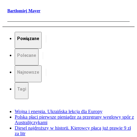
Bartłomiej Mayer
Powiązane
Polecane
Najnowsze
Tagi
Wojna i energia. Ukraińska lekcja dla Europy
Polska płaci pierwsze pieniądze za przegrany węglowy spór z
Australijczykami
Diesel najdroższy w historii. Kierowcy płacą już prawie 9 zł
za litr