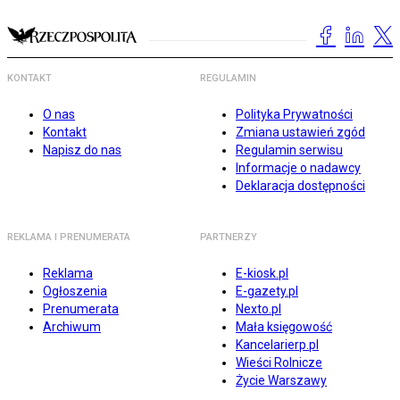
KONTAKT
REGULAMIN
O nas
Polityka Prywatności
Kontakt
Zmiana ustawień zgód
Napisz do nas
Regulamin serwisu
Informacje o nadawcy
Deklaracja dostępności
REKLAMA I PRENUMERATA
PARTNERZY
Reklama
E-kiosk.pl
Ogłoszenia
E-gazety.pl
Prenumerata
Nexto.pl
Archiwum
Mała księgowość
Kancelarierp.pl
Wieści Rolnicze
Życie Warszawy