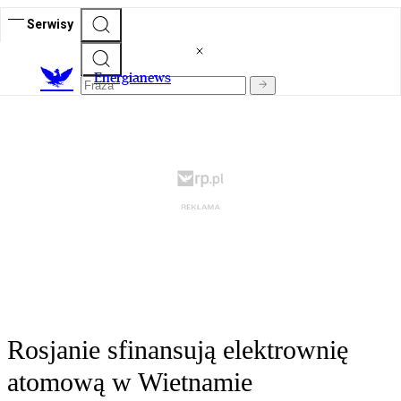
Serwisy
E
nergianews
Rosjanie sfinansują elektrownię
atomową w Wietnamie