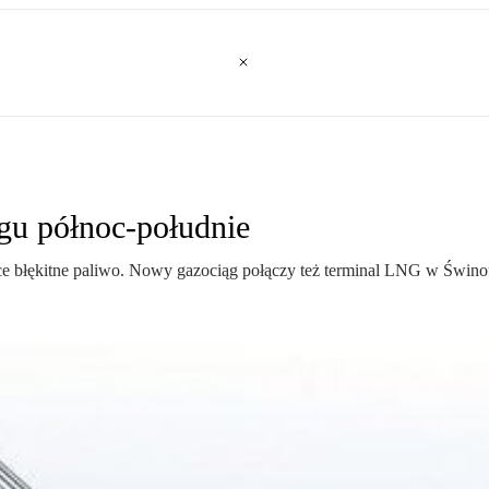
gu północ-południe
ce błękitne paliwo. Nowy gazociąg połączy też terminal LNG w Świno