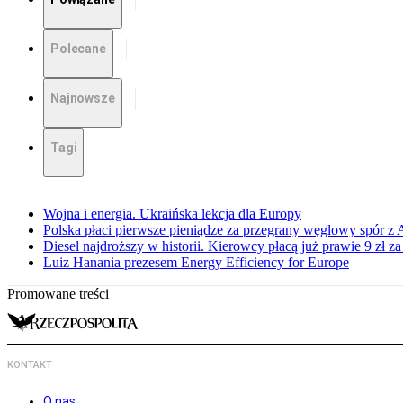
Polecane
Najnowsze
Tagi
Wojna i energia. Ukraińska lekcja dla Europy
Polska płaci pierwsze pieniądze za przegrany węglowy spór z 
Diesel najdroższy w historii. Kierowcy płacą już prawie 9 zł za 
Luiz Hanania prezesem Energy Efficiency for Europe
Promowane treści
KONTAKT
O nas