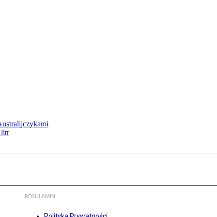
Australijczykami
litr
REGULAMIN
Polityka Prywatności