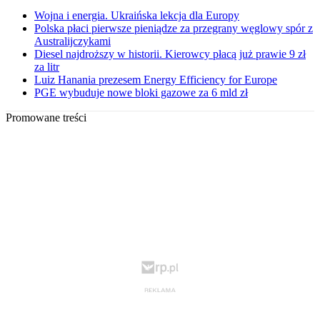
Wojna i energia. Ukraińska lekcja dla Europy
Polska płaci pierwsze pieniądze za przegrany węglowy spór z
Australijczykami
Diesel najdroższy w historii. Kierowcy płacą już prawie 9 zł
za litr
Luiz Hanania prezesem Energy Efficiency for Europe
PGE wybuduje nowe bloki gazowe za 6 mld zł
Promowane treści