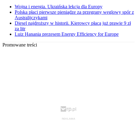
Wojna i energia. Ukraińska lekcja dla Europy
Polska płaci pierwsze pieniądze za przegrany węglowy spór z
Australijczykami
Diesel najdroższy w historii. Kierowcy płacą już prawie 9 zł
za litr
Luiz Hanania prezesem Energy Efficiency for Europe
Promowane treści