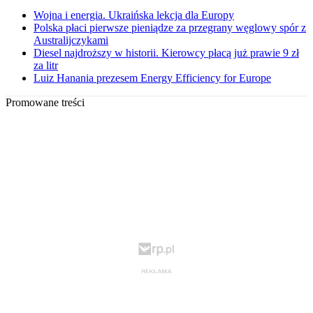
Wojna i energia. Ukraińska lekcja dla Europy
Polska płaci pierwsze pieniądze za przegrany węglowy spór z
Australijczykami
Diesel najdroższy w historii. Kierowcy płacą już prawie 9 zł
za litr
Luiz Hanania prezesem Energy Efficiency for Europe
Promowane treści