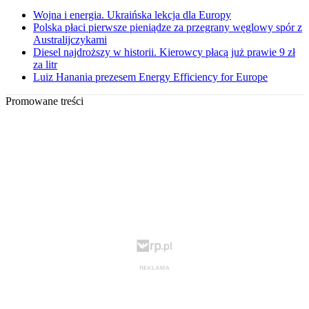
Wojna i energia. Ukraińska lekcja dla Europy
Polska płaci pierwsze pieniądze za przegrany węglowy spór z
Australijczykami
Diesel najdroższy w historii. Kierowcy płacą już prawie 9 zł
za litr
Luiz Hanania prezesem Energy Efficiency for Europe
Promowane treści