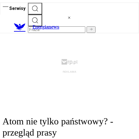
Serwisy
E
nergianews
Atom nie tylko państwowy? -
przegląd prasy