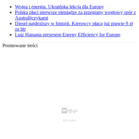
Wojna i energia. Ukraińska lekcja dla Europy
Polska płaci pierwsze pieniądze za przegrany węglowy spór z
Australijczykami
Diesel najdroższy w historii. Kierowcy płacą już prawie 9 zł
za litr
Luiz Hanania prezesem Energy Efficiency for Europe
Promowane treści