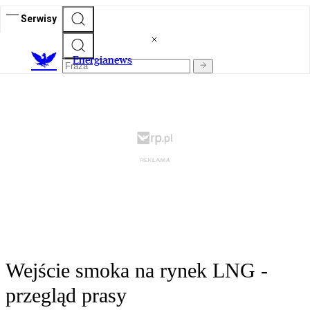
Serwisy
E
nergianews
Wejście smoka na rynek LNG -
przegląd prasy