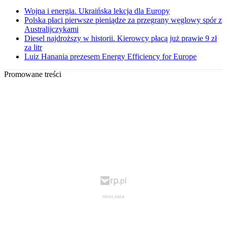
Wojna i energia. Ukraińska lekcja dla Europy
Polska płaci pierwsze pieniądze za przegrany węglowy spór z
Australijczykami
Diesel najdroższy w historii. Kierowcy płacą już prawie 9 zł
za litr
Luiz Hanania prezesem Energy Efficiency for Europe
Promowane treści