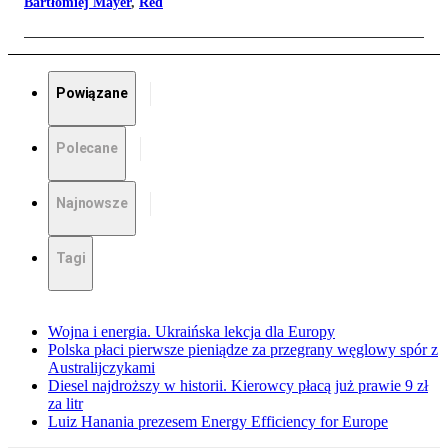
Bartłomiej Mayer
,
Red
Powiązane
Polecane
Najnowsze
Tagi
Wojna i energia. Ukraińska lekcja dla Europy
Polska płaci pierwsze pieniądze za przegrany węglowy spór z
Australijczykami
Diesel najdroższy w historii. Kierowcy płacą już prawie 9 zł
za litr
Luiz Hanania prezesem Energy Efficiency for Europe