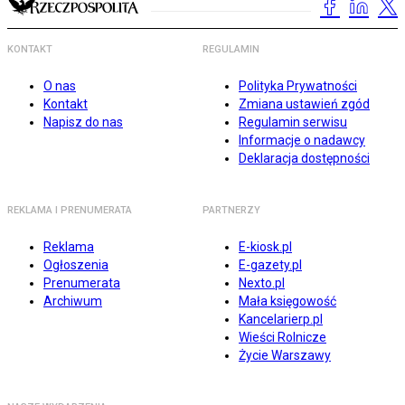
KONTAKT
REGULAMIN
O nas
Polityka Prywatności
Kontakt
Zmiana ustawień zgód
Napisz do nas
Regulamin serwisu
Informacje o nadawcy
Deklaracja dostępności
REKLAMA I PRENUMERATA
PARTNERZY
Reklama
E-kiosk.pl
Ogłoszenia
E-gazety.pl
Prenumerata
Nexto.pl
Archiwum
Mała księgowość
Kancelarierp.pl
Wieści Rolnicze
Życie Warszawy