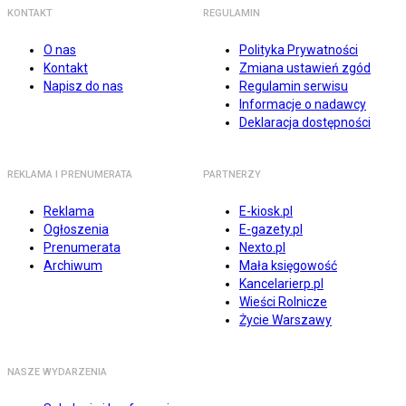
KONTAKT
REGULAMIN
O nas
Polityka Prywatności
Kontakt
Zmiana ustawień zgód
Napisz do nas
Regulamin serwisu
Informacje o nadawcy
Deklaracja dostępności
REKLAMA I PRENUMERATA
PARTNERZY
Reklama
E-kiosk.pl
Ogłoszenia
E-gazety.pl
Prenumerata
Nexto.pl
Archiwum
Mała księgowość
Kancelarierp.pl
Wieści Rolnicze
Życie Warszawy
NASZE WYDARZENIA