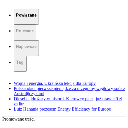
Powiązane
Polecane
Najnowsze
Tagi
Wojna i energia. Ukraińska lekcja dla Europy
Polska płaci pierwsze pieniądze za przegrany węglowy spór z
Australijczykami
Diesel najdroższy w historii. Kierowcy płacą już prawie 9 zł
za litr
Luiz Hanania prezesem Energy Efficiency for Europe
Promowane treści