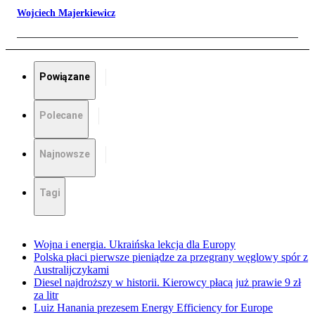
Wojciech Majerkiewicz
Powiązane
Polecane
Najnowsze
Tagi
Wojna i energia. Ukraińska lekcja dla Europy
Polska płaci pierwsze pieniądze za przegrany węglowy spór z
Australijczykami
Diesel najdroższy w historii. Kierowcy płacą już prawie 9 zł
za litr
Luiz Hanania prezesem Energy Efficiency for Europe