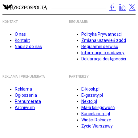
KONTAKT
REGULAMIN
O nas
Polityka Prywatności
Kontakt
Zmiana ustawień zgód
Napisz do nas
Regulamin serwisu
Informacje o nadawcy
Deklaracja dostępności
REKLAMA I PRENUMERATA
PARTNERZY
Reklama
E-kiosk.pl
Ogłoszenia
E-gazety.pl
Prenumerata
Nexto.pl
Archiwum
Mała księgowość
Kancelarierp.pl
Wieści Rolnicze
Życie Warszawy