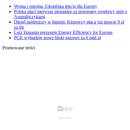
Wojna i energia. Ukraińska lekcja dla Europy
Polska płaci pierwsze pieniądze za przegrany węglowy spór z
Australijczykami
Diesel najdroższy w historii. Kierowcy płacą już prawie 9 zł
za litr
Luiz Hanania prezesem Energy Efficiency for Europe
PGE wybuduje nowe bloki gazowe za 6 mld zł
Promowane treści