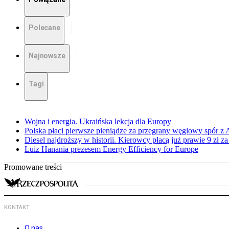
Polecane
Najnowsze
Tagi
Wojna i energia. Ukraińska lekcja dla Europy
Polska płaci pierwsze pieniądze za przegrany węglowy spór z 
Diesel najdroższy w historii. Kierowcy płacą już prawie 9 zł za 
Luiz Hanania prezesem Energy Efficiency for Europe
Promowane treści
KONTAKT
O nas