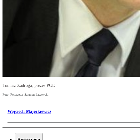
Tomasz Zadroga, prezes PGE
Foto: Fotorzepa, Szymon Łaszewski
Wojciech Majerkiewicz
Powiązane