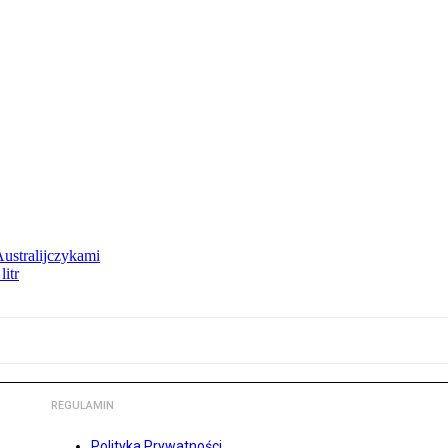
Australijczykami
litr
REGULAMIN
Polityka Prywatności