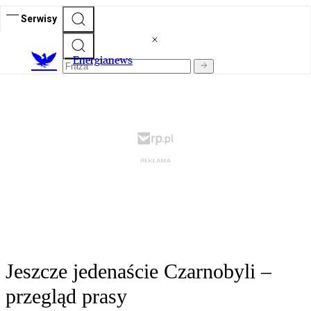
Serwisy
E
nergianews
Jeszcze jedenaście Czarnobyli –
przegląd prasy