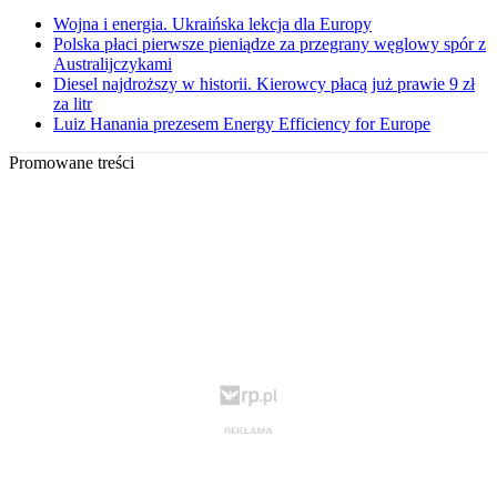
Wojna i energia. Ukraińska lekcja dla Europy
Polska płaci pierwsze pieniądze za przegrany węglowy spór z
Australijczykami
Diesel najdroższy w historii. Kierowcy płacą już prawie 9 zł
za litr
Luiz Hanania prezesem Energy Efficiency for Europe
Promowane treści